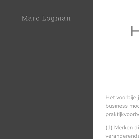
Marc Logman
H
Het voorbije 
business mode
praktijkvoorb
(1) Merken di
veranderende