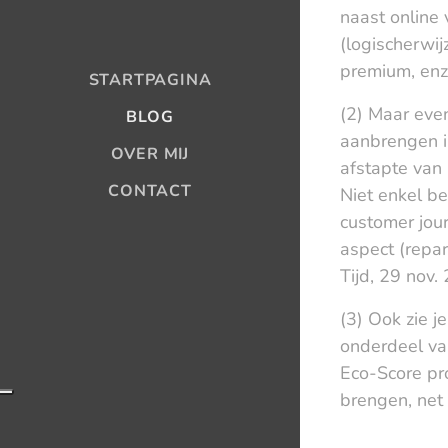
naast online 
(logischerwij
premium, enz.
STARTPAGINA
(2) Maar eve
BLOG
aanbrengen in
OVER MIJ
afstapte van 
CONTACT
Niet enkel be
customer jour
aspect (repara
Tijd, 29 nov.
(3) Ook zie j
onderdeel va
Eco-Score pr
brengen, net