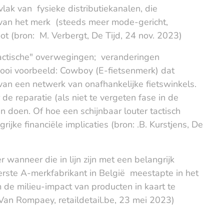
lak van fysieke distributiekanalen, die
ng van het merk (steeds meer mode-gericht,
boot (bron: M. Verbergt, De Tijd, 24 nov. 2023)
tactische" overwegingen; veranderingen
 Mooi voorbeeld: Cowboy (E-fietsenmerk) dat
van een netwerk van onafhankelijke fietswinkels.
de reparatie (als niet te vergeten fase in de
en doen. Of hoe een schijnbaar louter tactisch
rijke financiële implicaties (bron: .B. Kurstjens, De
 wanneer die in lijn zijn met een belangrijk
erste A-merkfabrikant in België meestapte in het
 de milieu-impact van producten in kaart te
Van Rompaey, retaildetail.be, 23 mei 2023)