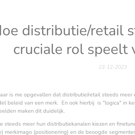
oe distributie/retail
cruciale rol speel
23-12-2023
jaar is me opgevallen dat distributie/retail steeds meer 
l beleid van een merk. En ook hierbij is "logica" in k
eelden maken dit duidelijk.
e steeds meer hun distributiekanalen kiezen en finetune
) merkimago (positionering) en de beoogde segmenten (