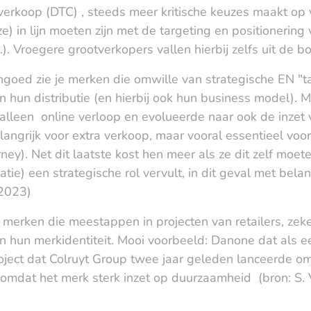
verkoop (DTC) , steeds meer kritische keuzes maakt op v
ze) in lijn moeten zijn met de targeting en positioneri
). Vroegere grootverkopers vallen hierbij zelfs uit de 
ngoed zie je merken die omwille van strategische EN "
 hun distributie (en hierbij ook hun business model).
alleen online verloop en evolueerde naar ook de inzet 
langrijk voor extra verkoop, maar vooral essentieel voor 
ney). Net dit laatste kost hen meer als ze dit zelf moet
tie) een strategische rol vervult, in dit geval met belang
 2023)
e merken die meestappen in projecten van retailers, zeker
n hun merkidentiteit. Mooi voorbeeld: Danone dat als e
oject dat Colruyt Group twee jaar geleden lanceerde om
 omdat het merk sterk inzet op duurzaamheid (bron: S. 